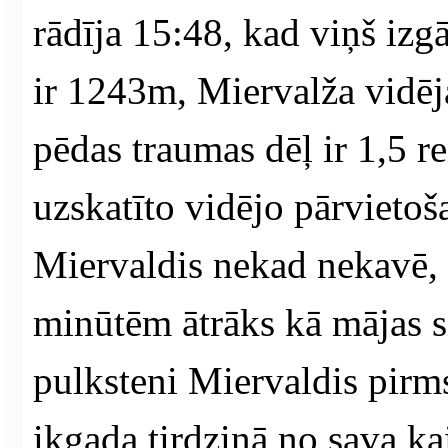
rādīja 15:48, kad viņš izgā
ir 1243m, Miervalža vidēj
pēdas traumas dēļ ir 1,5 r
uzskatīto vidējo pārvieto
Miervaldis nekad nekavē, t
minūtēm ātrāks kā mājas s
pulksteni Miervaldis pirms
ikgada tirdziņā no sava ka