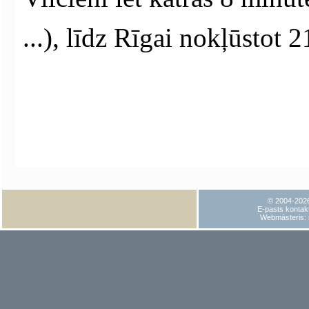
...), līdz Rīgai nokļūstot 
© 2004-202
E-pasts kontakt
Webmāsteris: 