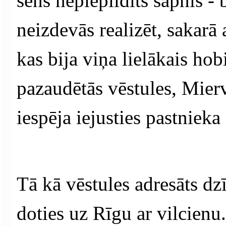
sens nepiepildīts sapnis - 
neizdevās realizēt, sakarā
kas bija viņa lielākais hobi
pazaudētās vēstules, Mierva
iespēja iejusties pastnieka
Tā kā vēstules adresāts dz
doties uz Rīgu ar vilcienu