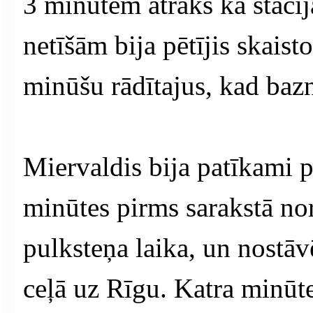
3 minūtēm ātrāks kā stacij
netīšām bija pētījis skaist
minūšu rādītajus, kad bazn
Miervaldis bija patīkami pā
minūtes pirms sarakstā norā
pulksteņa laika, un nostāvē
ceļā uz Rīgu. Katra minūte