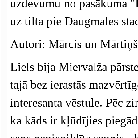
uzdevumu no pasākuma "Pa
uz tilta pie Daugmales stac
Autori: Mārcis un Mārtiņš
Liels bija Miervalža pārste
tajā bez ierastās mazvērtī
interesanta vēstule. Pēc zi
ka kāds ir kļūdījies piegā