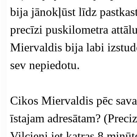
bija jānokļūst līdz pastkas
precīzi puskilometra attāl
Miervaldis bija labi izstud
sev nepiedotu.
Cikos Miervaldis pēc sava 
īstajam adresātam? (Preciz
Vilcieni iet katras 8 minū