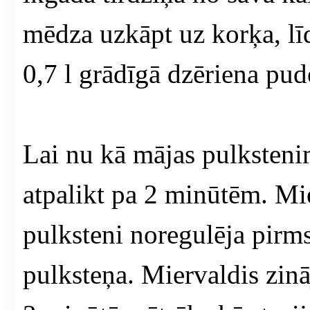
mēdza uzkāpt uz korķa, līd
0,7 l grādīgā dzēriena pude
Lai nu kā mājas pulksteni
atpalikt pa 2 minūtēm. Mie
pulksteni noregulēja pirm
pulksteņa. Miervaldis zinā