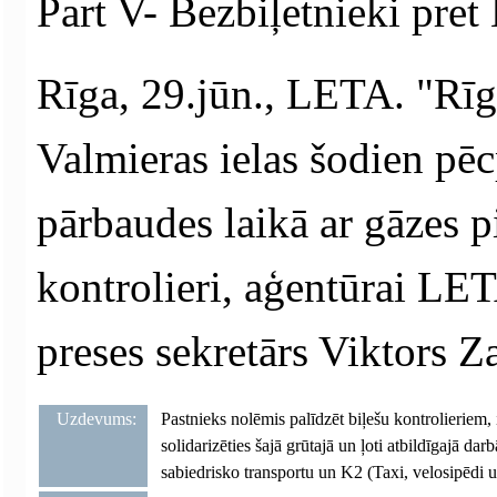
Part V- Bezbiļetnieki pret
Rīga, 29.jūn., LETA. "Rīg
Valmieras ielas šodien pēc
pārbaudes laikā ar gāzes 
kontrolieri, aģentūrai LET
preses sekretārs Viktors Z
Uzdevums:
Pastnieks nolēmis palīdzēt biļešu kontrolieriem, 
solidarizēties šajā grūtajā un ļoti atbildīgajā da
sabiedrisko transportu un K2 (Taxi, velosipēdi un