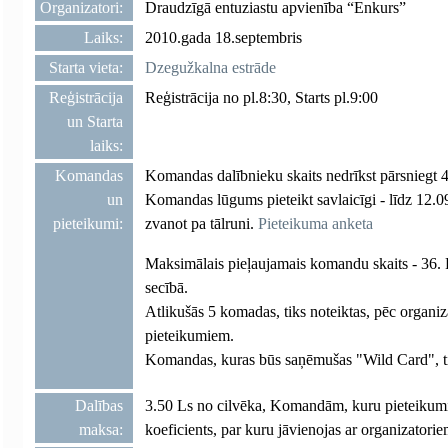
Organizatori:
Draudzīgā entuziastu apvienība “Enkurs”
Laiks:
2010.gada 18.septembris
Starta vieta:
Dzegužkalna estrāde
Reģistrācija
Reģistrācija no pl.8:30, Starts pl.9:00
un Starta
laiks:
Komandas
Komandas dalībnieku skaits nedrīkst pārsniegt 4 
un
Komandas lūgums pieteikt savlaicīgi - līdz 12.09
pieteikumi:
zvanot pa tālruni.
Pieteikuma anketa
Maksimālais pieļaujamais komandu skaits - 36. Pi
secībā.
Atlikušās 5 komadas, tiks noteiktas, pēc organi
pieteikumiem.
Komandas, kuras būs saņēmušas "Wild Card", tik
Dalības
3.50 Ls no cilvēka, Komandām, kuru pieteikumi t
maksa:
koeficients, par kuru jāvienojas ar organizatorie