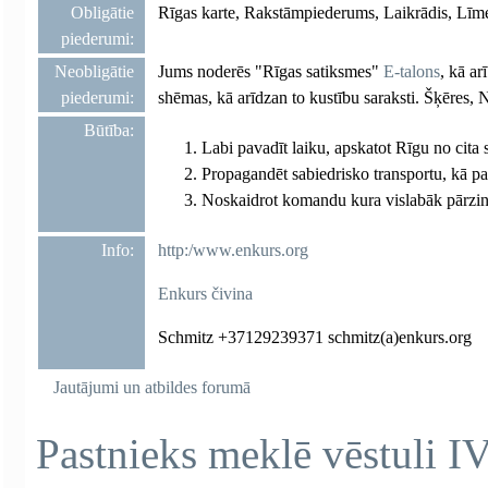
Obligātie
Rīgas karte, Rakstāmpiederums, Laikrādis, Līme
piederumi:
Neobligātie
Jums noderēs "Rīgas satiksmes"
E-talons
, kā ar
piederumi:
shēmas, kā arīdzan to kustību saraksti. Šķēres, 
Būtība:
Labi pavadīt laiku, apskatot Rīgu no cita 
Propagandēt sabiedrisko transportu, kā pa
Noskaidrot komandu kura vislabāk pārzin 
Info:
http:/www.enkurs.org
Enkurs čivina
Schmitz +37129239371 schmitz(a)enkurs.org
Jautājumi un atbildes forumā
Pastnieks meklē vēstuli IV