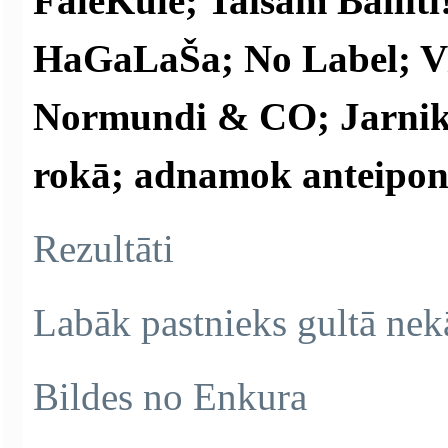
FaleKule; Taisam Ballīti
HaGaLaŠa; No Label; Vis
Normundi & CO; Jarnika
rokā; adnamok anteipone
Rezultāti
Labāk pastnieks gultā nek
Bildes no Enkura