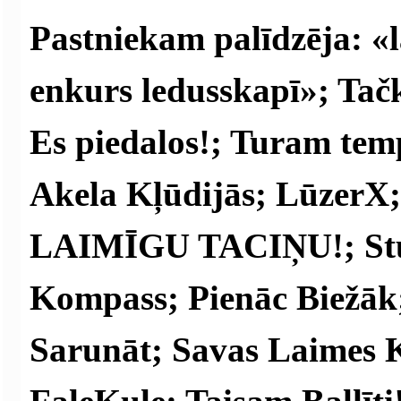
Pastniekam palīdzēja:
«
enkurs ledusskapī»; Tač
Es piedalos!; Turam te
Akela Kļūdijās; LūzerX;
LAIMĪGU TACIŅU!; Stul
Kompass; Pienāc Biežāk;
Sarunāt; Savas Laimes K